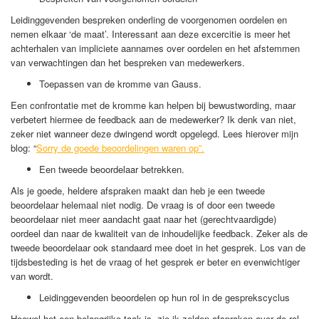
Leidinggevenden bespreken onderling de voorgenomen oordelen en
nemen elkaar ‘de maat’. Interessant aan deze excercitie is meer het
achterhalen van impliciete aannames over oordelen en het afstemmen
van verwachtingen dan het bespreken van medewerkers.
Toepassen van de kromme van Gauss.
Een confrontatie met de kromme kan helpen bij bewustwording, maar
verbetert hiermee de feedback aan de medewerker? Ik denk van niet,
zeker niet wanneer deze dwingend wordt opgelegd. Lees hierover mijn
blog: “
Sorry de goede beoordelingen waren op”.
Een tweede beoordelaar betrekken.
Als je goede, heldere afspraken maakt dan heb je een tweede
beoordelaar helemaal niet nodig. De vraag is of door een tweede
beoordelaar niet meer aandacht gaat naar het (gerechtvaardigde)
oordeel dan naar de kwaliteit van de inhoudelijke feedback. Zeker als de
tweede beoordelaar ook standaard mee doet in het gesprek. Los van de
tijdsbesteding is het de vraag of het gesprek er beter en evenwichtiger
van wordt.
Leidinggevenden beoordelen op hun rol in de gesprekscyclus
Hoewel het een belangrijke taak is, zie ik zelden afspraken over de rol