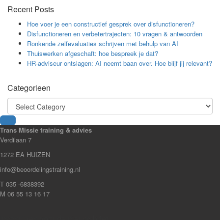
Recent Posts
Hoe voer je een constructief gesprek over disfunctioneren?
Disfunctioneren en verbetertrajecten: 10 vragen & antwoorden
Ronkende zelfevaluaties schrijven met behulp van AI
Thuiswerken afgeschaft: hoe bespreek je dat?
HR-adviseur ontslagen: AI neemt baan over. Hoe blijf jij relevant?
Categorieen
Categorieen
Trans Missie training & advies
Verdilaan 7
1272 EA HUIZEN
info@beoordelingstraining.nl
T 035 -6838392
M 06 55 13 16 17
Inschrijven voor de nieuwsbrief